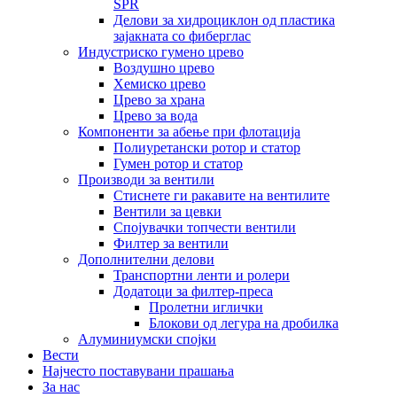
SPR
Делови за хидроциклон од пластика
зајакната со фиберглас
Индустриско гумено црево
Воздушно црево
Хемиско црево
Црево за храна
Црево за вода
Компоненти за абење при флотација
Полиуретански ротор и статор
Гумен ротор и статор
Производи за вентили
Стиснете ги ракавите на вентилите
Вентили за цевки
Спојувачки топчести вентили
Филтер за вентили
Дополнителни делови
Транспортни ленти и ролери
Додатоци за филтер-преса
Пролетни иглички
Блокови од легура на дробилка
Алуминиумски спојки
Вести
Најчесто поставувани прашања
За нас