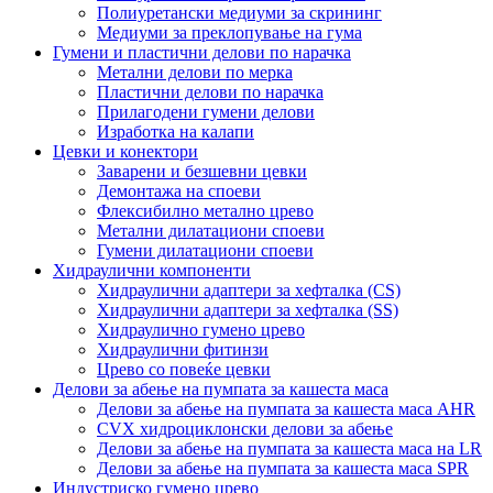
Полиуретански медиуми за скрининг
Медиуми за преклопување на гума
Гумени и пластични делови по нарачка
Метални делови по мерка
Пластични делови по нарачка
Прилагодени гумени делови
Изработка на калапи
Цевки и конектори
Заварени и безшевни цевки
Демонтажа на споеви
Флексибилно метално црево
Метални дилатациони споеви
Гумени дилатациони споеви
Хидраулични компоненти
Хидраулични адаптери за хефталка (CS)
Хидраулични адаптери за хефталка (SS)
Хидраулично гумено црево
Хидраулични фитинзи
Црево со повеќе цевки
Делови за абење на пумпата за кашеста маса
Делови за абење на пумпата за кашеста маса AHR
CVX хидроциклонски делови за абење
Делови за абење на пумпата за кашеста маса на LR
Делови за абење на пумпата за кашеста маса SPR
Индустриско гумено црево