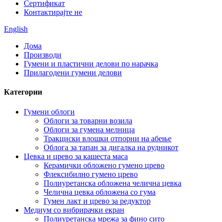
Сертификат
Контактирајте не
English
Дома
Производи
Гумени и пластични делови по нарачка
Прилагодени гумени делови
Категории
Гумени облоги
Облоги за товарни возила
Облоги за гумена мелница
Тракциски влошки отпорни на абење
Облога за тапан за дигалка на рудникот
Цевка и црево за кашеста маса
Керамички обложено гумено црево
Флексибилно гумено црево
Полиуретанска обложена челична цевка
Челична цевка обложена со гума
Гумен лакт и црево за редуктор
Медиум со вибрирачки екран
Полиуретанска мрежа за фино сито