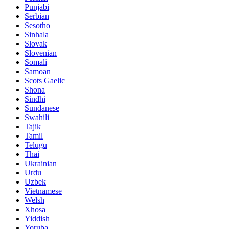
Punjabi
Serbian
Sesotho
Sinhala
Slovak
Slovenian
Somali
Samoan
Scots Gaelic
Shona
Sindhi
Sundanese
Swahili
Tajik
Tamil
Telugu
Thai
Ukrainian
Urdu
Uzbek
Vietnamese
Welsh
Xhosa
Yiddish
Yoruba