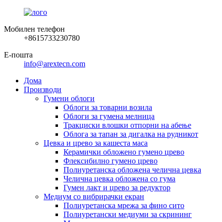
Мобилен телефон
+8615733230780
Е-пошта
info@arextecn.com
Дома
Производи
Гумени облоги
Облоги за товарни возила
Облоги за гумена мелница
Тракциски влошки отпорни на абење
Облога за тапан за дигалка на рудникот
Цевка и црево за кашеста маса
Керамички обложено гумено црево
Флексибилно гумено црево
Полиуретанска обложена челична цевка
Челична цевка обложена со гума
Гумен лакт и црево за редуктор
Медиум со вибрирачки екран
Полиуретанска мрежа за фино сито
Полиуретански медиуми за скрининг