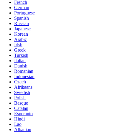
French
German
Portuguese
Spanish
Russian
Japanese
Korean
Arabic
Irish
Greek
Turkish
Italian
Danish
Romanian
Indonesian
Czech
Afrikaans
Swedish
Polish
Basque
Catalan
Esperanto
Hindi
Lao
Albanian