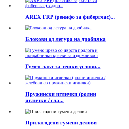
AREX FRP (реинфо за фиберглас)...
Блокови од легура на дробилка
Гумен лакт за тешки услови...
Пружински иглички (ролни
иглички / сла...
Прилагодени гумени делови