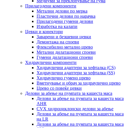
Медиуми за преклопување на гума
Прилагодени компоненти
Метални делови по мерка
Пластични делови по нарачка
Прилагодени гумени делови
Изработка на калапи
Цевки и конектори
Заварени и безшевни цевки
Демонтажа на споеви
Флексибилно метално црево
Метални дилатациони споеви
Гумени дилатациони споеви
Хидраулични компоненти
Хидраулични адаптери за хефталка (CS)
Хидраулични адаптери за хефталка (SS)
Хидраулично гумено црево
Вметнување и обрач за хидраулично црево
Црево со повеќе цевки
Делови за абење на пумпата за кашеста маса
Делови за абење на пумпата за кашеста маса
AHR
CVX хидроциклонски делови за абење
Делови за абење на пумпата за кашеста маса
на LR
Делови за абење на пумпата за кашеста маса