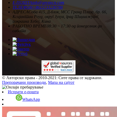
Е-ПОШТА
info@arextecn.com
ТЕЛЕФОН
+8615733230780
АДРЕСА
Соба 415, Д-блок, MCC Гранд Плаза, бр. 66,
Ксијангтаи Роуд, округ Јухуа, град Шиџиажуанг,
покраина Хебеј, Кина
РАБОТНО ВРЕМЕ
08:30 ~ 17:30 од понеделник до
сабота
© Авторски права - 2010-2021: Сите права се задржани.
Препорачани производи
,
Мапа на сајтот
Испрати е-пошта
WhatsApp