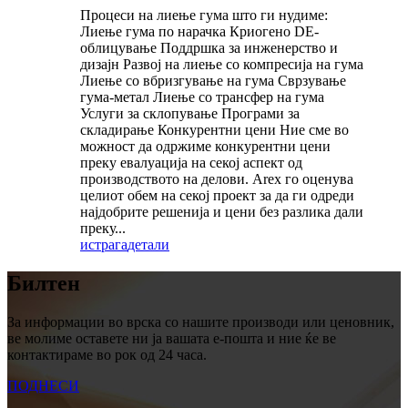
Процеси на лиење гума што ги нудиме:
Лиење гума по нарачка Криогено DE-
облицување Поддршка за инженерство и
дизајн Развој на лиење со компресија на гума
Лиење со вбризгување на гума Сврзување
гума-метал Лиење со трансфер на гума
Услуги за склопување Програми за
складирање Конкурентни цени Ние сме во
можност да одржиме конкурентни цени
преку евалуација на секој аспект од
производството на делови. Arex го оценува
целиот обем на секој проект за да ги одреди
најдобрите решенија и цени без разлика дали
преку...
истрага
детали
Билтен
За информации во врска со нашите производи или ценовник,
ве молиме оставете ни ја вашата е-пошта и ние ќе ве
контактираме во рок од 24 часа.
ПОДНЕСИ