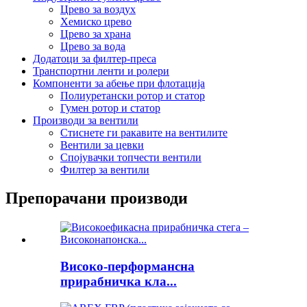
Црево за воздух
Хемиско црево
Црево за храна
Црево за вода
Додатоци за филтер-преса
Транспортни ленти и ролери
Компоненти за абење при флотација
Полиуретански ротор и статор
Гумен ротор и статор
Производи за вентили
Стиснете ги ракавите на вентилите
Вентили за цевки
Спојувачки топчести вентили
Филтер за вентили
Препорачани производи
Високо-перформансна
прирабничка кла...