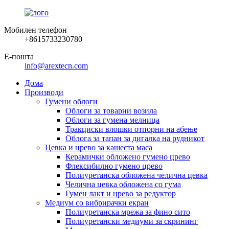
Мобилен телефон
+8615733230780
Е-пошта
info@arextecn.com
Дома
Производи
Гумени облоги
Облоги за товарни возила
Облоги за гумена мелница
Тракциски влошки отпорни на абење
Облога за тапан за дигалка на рудникот
Цевка и црево за кашеста маса
Керамички обложено гумено црево
Флексибилно гумено црево
Полиуретанска обложена челична цевка
Челична цевка обложена со гума
Гумен лакт и црево за редуктор
Медиум со вибрирачки екран
Полиуретанска мрежа за фино сито
Полиуретански медиуми за скрининг