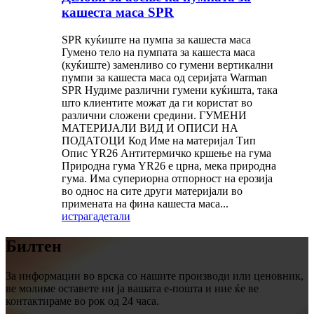
кашеста маса SPR
SPR куќиште на пумпа за кашеста маса
Гумено тело на пумпата за кашеста маса
(куќиште) заменливо со гумени вертикални
пумпи за кашеста маса од серијата Warman
SPR Нудиме различни гумени куќишта, така
што клиентите можат да ги користат во
различни сложени средини. ГУМЕНИ
МАТЕРИЈАЛИ ВИД И ОПИСИ НА
ПОДАТОЦИ Код Име на материјал Тип
Опис YR26 Антитермичко кршење на гума
Природна гума YR26 е црна, мека природна
гума. Има супериорна отпорност на ерозија
во однос на сите други материјали во
примената на фина кашеста маса...
истрага
детали
Билтен
За информации во врска со нашите производи или ценовник,
ве молиме оставете ни ја вашата е-пошта и ние ќе ве
контактираме во рок од 24 часа.