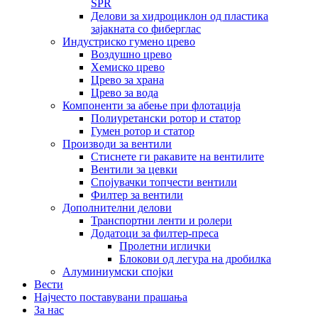
SPR
Делови за хидроциклон од пластика
зајакната со фиберглас
Индустриско гумено црево
Воздушно црево
Хемиско црево
Црево за храна
Црево за вода
Компоненти за абење при флотација
Полиуретански ротор и статор
Гумен ротор и статор
Производи за вентили
Стиснете ги ракавите на вентилите
Вентили за цевки
Спојувачки топчести вентили
Филтер за вентили
Дополнителни делови
Транспортни ленти и ролери
Додатоци за филтер-преса
Пролетни иглички
Блокови од легура на дробилка
Алуминиумски спојки
Вести
Најчесто поставувани прашања
За нас