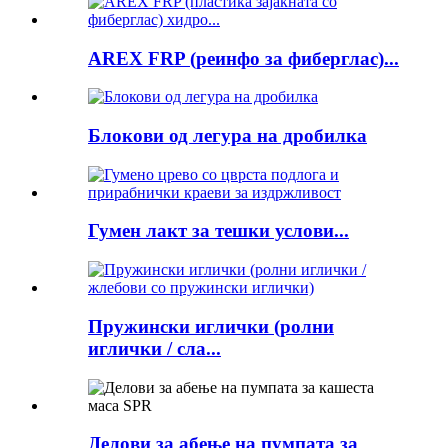
AREX FRP (реинфо за фиберглас)...
Блокови од легура на дробилка
Гумен лакт за тешки услови...
Пружински иглички (ролни
иглички / сла...
Делови за абење на пумпата за