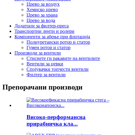
Црево за воздух
Хемиско црево
Црево за храна
Црево за вода
Додатоци за филтер-преса
Транспортни ленти и ролери
Компоненти за абење при флотација
Полиуретански ротор и статор
Гумен ротор и статор
Производи за вентили
Стиснете ги ракавите на вентилите
Вентили за цевки
Спојувачки топчести вентили
Филтер за вентили
Препорачани производи
Високо-перформансна
прирабничка кла...