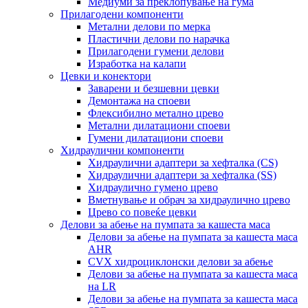
Медиуми за преклопување на гума
Прилагодени компоненти
Метални делови по мерка
Пластични делови по нарачка
Прилагодени гумени делови
Изработка на калапи
Цевки и конектори
Заварени и безшевни цевки
Демонтажа на споеви
Флексибилно метално црево
Метални дилатациони споеви
Гумени дилатациони споеви
Хидраулични компоненти
Хидраулични адаптери за хефталка (CS)
Хидраулични адаптери за хефталка (SS)
Хидраулично гумено црево
Вметнување и обрач за хидраулично црево
Црево со повеќе цевки
Делови за абење на пумпата за кашеста маса
Делови за абење на пумпата за кашеста маса
AHR
CVX хидроциклонски делови за абење
Делови за абење на пумпата за кашеста маса
на LR
Делови за абење на пумпата за кашеста маса