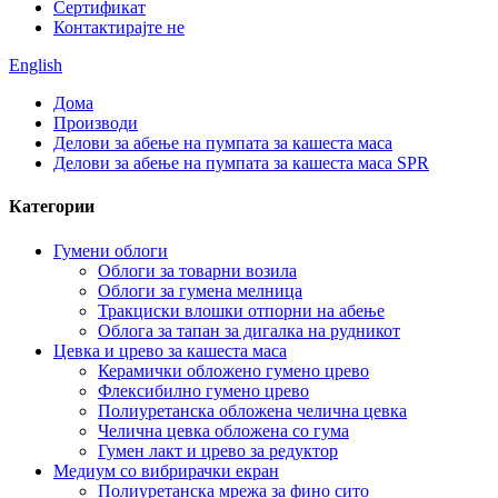
Сертификат
Контактирајте не
English
Дома
Производи
Делови за абење на пумпата за кашеста маса
Делови за абење на пумпата за кашеста маса SPR
Категории
Гумени облоги
Облоги за товарни возила
Облоги за гумена мелница
Тракциски влошки отпорни на абење
Облога за тапан за дигалка на рудникот
Цевка и црево за кашеста маса
Керамички обложено гумено црево
Флексибилно гумено црево
Полиуретанска обложена челична цевка
Челична цевка обложена со гума
Гумен лакт и црево за редуктор
Медиум со вибрирачки екран
Полиуретанска мрежа за фино сито