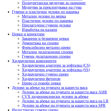
Полиуретански медиуми за скрининг
Медиуми за преклопување на гума
Гумени и пластични делови по нарачка
Метални делови по мерка
Пластични делови по нарачка
Прилагодени гумени делови
Изработка на калапи
Цевки и конектори
Заварени и безшевни цевки
Демонтажа на споеви
Флексибилно метално црево
Метални дилатациони споеви
Гумени дилатациони споеви
Хидраулични компоненти
Хидраулични адаптери за хефталка (CS)
Хидраулични адаптери за хефталка (SS)
Хидраулично гумено црево
Хидраулични фитинзи
Црево со повеќе цевки
Делови за абење на пумпата за кашеста маса
Делови за абење на пумпата за кашеста маса AHR
CVX хидроциклонски делови за абење
Делови за абење на пумпата за кашеста маса на LR
Делови за абење на пумпата за кашеста маса SPR
Индустриско гумено црево