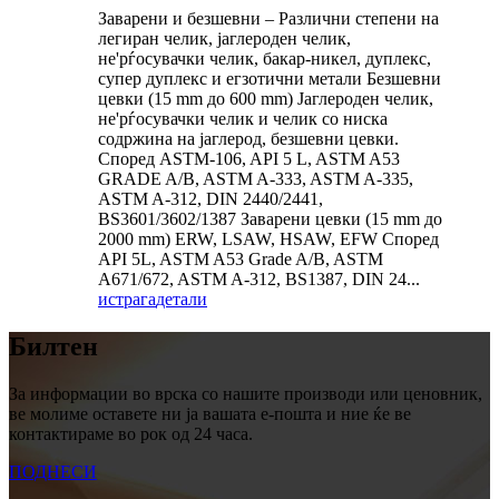
Заварени и безшевни – Различни степени на
легиран челик, јаглероден челик,
не'рѓосувачки челик, бакар-никел, дуплекс,
супер дуплекс и егзотични метали Безшевни
цевки (15 mm до 600 mm) Јаглероден челик,
не'рѓосувачки челик и челик со ниска
содржина на јаглерод, безшевни цевки.
Според ASTM-106, API 5 L, ASTM A53
GRADE A/B, ASTM A-333, ASTM A-335,
ASTM A-312, DIN 2440/2441,
BS3601/3602/1387 Заварени цевки (15 mm до
2000 mm) ERW, LSAW, HSAW, EFW Според
API 5L, ASTM A53 Grade A/B, ASTM
A671/672, ASTM A-312, BS1387, DIN 24...
истрага
детали
Билтен
За информации во врска со нашите производи или ценовник,
ве молиме оставете ни ја вашата е-пошта и ние ќе ве
контактираме во рок од 24 часа.
ПОДНЕСИ