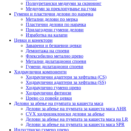
Полиуретански медиуми за скрининг
Медиуми за преклопување на гума
Гумени и пластични делови по нарачка
Метални делови по мерка
Пластични делови по нарачка
Прилагодени гумени делови
Изработка на калапи
Цевки и конектори
Заварени и безшевни цевки
Демонтажа на споеви
Флексибилно метално црево
Метални дилатациони споеви
Гумени дилатациони споеви
Хидраулични компоненти
Хидраулични адаптери за хефталка (CS)
Хидраулични адаптери за хефталка (SS)
Хидраулично гумено црево
Хидраулични фитинзи
Црево со повеќе цевки
Делови за абење на пумпата за кашеста маса
Делови за абење на пумпата за кашеста маса AHR
CVX хидроциклонски делови за абење
Делови за абење на пумпата за кашеста маса на LR
Делови за абење на пумпата за кашеста маса SPR
Индустриско гумено црево