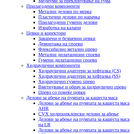
Медиуми за преклопување на гума
Прилагодени компоненти
Метални делови по мерка
Пластични делови по нарачка
Прилагодени гумени делови
Изработка на калапи
Цевки и конектори
Заварени и безшевни цевки
Демонтажа на споеви
Флексибилно метално црево
Метални дилатациони споеви
Гумени дилатациони споеви
Хидраулични компоненти
Хидраулични адаптери за хефталка (CS)
Хидраулични адаптери за хефталка (SS)
Хидраулично гумено црево
Вметнување и обрач за хидраулично црево
Црево со повеќе цевки
Делови за абење на пумпата за кашеста маса
Делови за абење на пумпата за кашеста маса
AHR
CVX хидроциклонски делови за абење
Делови за абење на пумпата за кашеста маса
на LR
Делови за абење на пумпата за кашеста маса