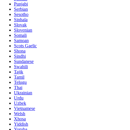
Punjabi
Serbian
Sesotho
Sinhala
Slovak
Slovenian
Somali
Samoan
Scots Gaelic
Shona
Sindhi
Sundanese
Swahili
Tajik
Tamil
Telugu
Thai
Ukrainian
Urdu
Uzbek
Vietnamese
Welsh
Xhosa
Yiddish
Yoruba