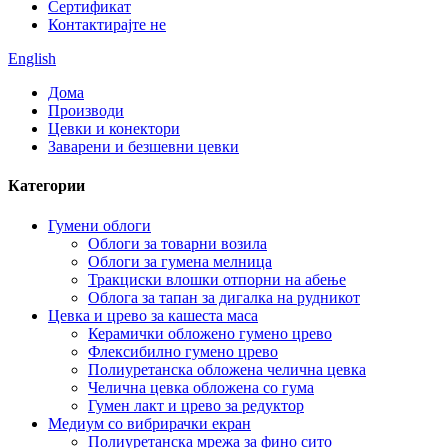
Сертификат
Контактирајте не
English
Дома
Производи
Цевки и конектори
Заварени и безшевни цевки
Категории
Гумени облоги
Облоги за товарни возила
Облоги за гумена мелница
Тракциски влошки отпорни на абење
Облога за тапан за дигалка на рудникот
Цевка и црево за кашеста маса
Керамички обложено гумено црево
Флексибилно гумено црево
Полиуретанска обложена челична цевка
Челична цевка обложена со гума
Гумен лакт и црево за редуктор
Медиум со вибрирачки екран
Полиуретанска мрежа за фино сито