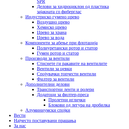
SPR
Делови за хидроциклон од пластика
зајакната со фиберглас
Индустриско гумено црево
Воздушно црево
Хемиско црево
Црево за храна
Црево за вода
Компоненти за абење при флотација
Полиуретански ротор и статор
Гумен ротор и статор
Производи за вентили
Стиснете ги ракавите на вентилите
Вентили за цевки
Спојувачки топчести вентили
Филтер за вентили
Дополнителни делови
Транспортни ленти и ролери
Додатоци за филтер-преса
Пролетни иглички
Блокови од легура на дробилка
Алуминиумски спојки
Вести
Најчесто поставувани прашања
За нас