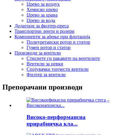
Црево за воздух
Хемиско црево
Црево за храна
Црево за вода
Додатоци за филтер-преса
Транспортни ленти и ролери
Компоненти за абење при флотација
Полиуретански ротор и статор
Гумен ротор и статор
Производи за вентили
Стиснете ги ракавите на вентилите
Вентили за цевки
Спојувачки топчести вентили
Филтер за вентили
Препорачани производи
Високо-перформансна
прирабничка кла...