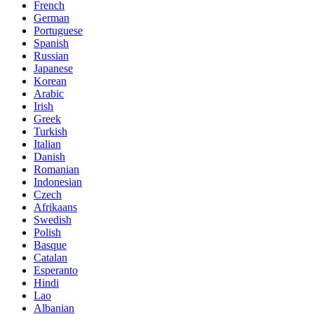
French
German
Portuguese
Spanish
Russian
Japanese
Korean
Arabic
Irish
Greek
Turkish
Italian
Danish
Romanian
Indonesian
Czech
Afrikaans
Swedish
Polish
Basque
Catalan
Esperanto
Hindi
Lao
Albanian