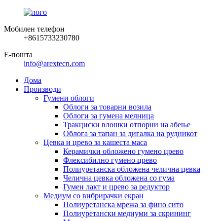
Мобилен телефон
+8615733230780
Е-пошта
info@arextecn.com
Дома
Производи
Гумени облоги
Облоги за товарни возила
Облоги за гумена мелница
Тракциски влошки отпорни на абење
Облога за тапан за дигалка на рудникот
Цевка и црево за кашеста маса
Керамички обложено гумено црево
Флексибилно гумено црево
Полиуретанска обложена челична цевка
Челична цевка обложена со гума
Гумен лакт и црево за редуктор
Медиум со вибрирачки екран
Полиуретанска мрежа за фино сито
Полиуретански медиуми за скрининг