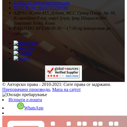
Е-ПОШТА
info@arextecn.com
ТЕЛЕФОН
+8615733230780
АДРЕСА
Соба 415, Д-блок, MCC Гранд Плаза, бр. 66,
Ксијангтаи Роуд, округ Јухуа, град Шиџиажуанг,
покраина Хебеј, Кина
РАБОТНО ВРЕМЕ
08:30 ~ 17:30 од понеделник до
сабота
© Авторски права - 2010-2021: Сите права се задржани.
Препорачани производи
,
Мапа на сајтот
Испрати е-пошта
WhatsApp