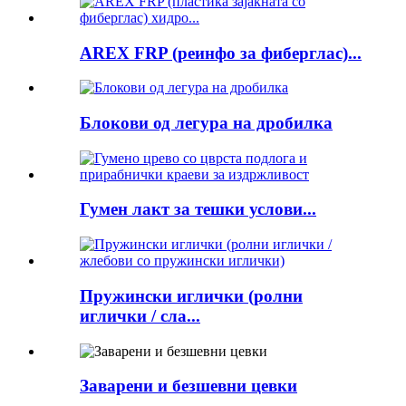
AREX FRP (реинфо за фиберглас)...
Блокови од легура на дробилка
Гумен лакт за тешки услови...
Пружински иглички (ролни
иглички / сла...
Заварени и безшевни цевки