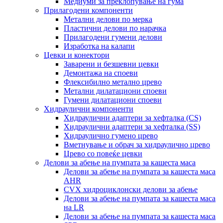
Медиуми за преклопување на гума
Прилагодени компоненти
Метални делови по мерка
Пластични делови по нарачка
Прилагодени гумени делови
Изработка на калапи
Цевки и конектори
Заварени и безшевни цевки
Демонтажа на споеви
Флексибилно метално црево
Метални дилатациони споеви
Гумени дилатациони споеви
Хидраулични компоненти
Хидраулични адаптери за хефталка (CS)
Хидраулични адаптери за хефталка (SS)
Хидраулично гумено црево
Вметнување и обрач за хидраулично црево
Црево со повеќе цевки
Делови за абење на пумпата за кашеста маса
Делови за абење на пумпата за кашеста маса
AHR
CVX хидроциклонски делови за абење
Делови за абење на пумпата за кашеста маса
на LR
Делови за абење на пумпата за кашеста маса