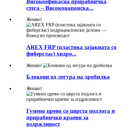
Високоефикасна прирабничка
стега – Високонапонска...
Жешко!
AREX FRP (пластика зајакната со
фиберглас) хидро...
Жешко!
Блокови од легура на дробилка
Жешко!
Гумено црево со цврста подлога и
прирабнички краеви за
издржливост