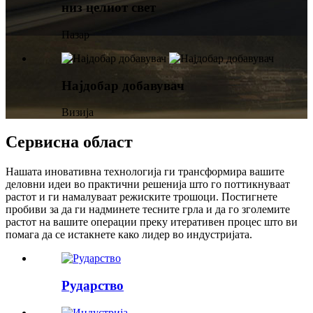
низ целиот свет
Пазар
Најдобар добавувач
Визија
Сервисна област
Нашата иновативна технологија ги трансформира вашите
деловни идеи во практични решенија што го поттикнуваат
растот и ги намалуваат режиските трошоци. Постигнете
пробиви за да ги надминете тесните грла и да го зголемите
растот на вашите операции преку итеративен процес што ви
помага да се истакнете како лидер во индустријата.
Рударство