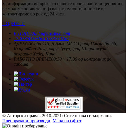
За информации во врска со нашите производи или ценовник,
ве молиме оставете ни ја вашата е-пошта и ние ќе ве
контактираме во рок од 24 часа.
ПОДНЕСИ
Е-ПОШТА
info@arextecn.com
ТЕЛЕФОН
+8615733230780
АДРЕСА
Соба 415, Д-блок, MCC Гранд Плаза, бр. 66,
Ксијангтаи Роуд, округ Јухуа, град Шиџиажуанг,
покраина Хебеј, Кина
РАБОТНО ВРЕМЕ
08:30 ~ 17:30 од понеделник до
сабота
© Авторски права - 2010-2021: Сите права се задржани.
Препорачани производи
,
Мапа на сајтот