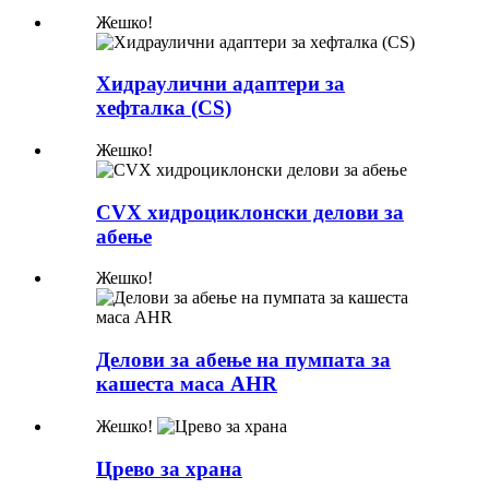
Жешко!
Хидраулични адаптери за
хефталка (CS)
Жешко!
CVX хидроциклонски делови за
абење
Жешко!
Делови за абење на пумпата за
кашеста маса AHR
Жешко!
Црево за храна