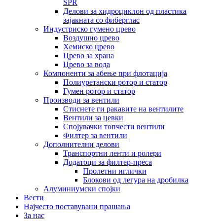
SPR
Делови за хидроциклон од пластика
зајакната со фиберглас
Индустриско гумено црево
Воздушно црево
Хемиско црево
Црево за храна
Црево за вода
Компоненти за абење при флотација
Полиуретански ротор и статор
Гумен ротор и статор
Производи за вентили
Стиснете ги ракавите на вентилите
Вентили за цевки
Спојувачки топчести вентили
Филтер за вентили
Дополнителни делови
Транспортни ленти и ролери
Додатоци за филтер-преса
Пролетни иглички
Блокови од легура на дробилка
Алуминиумски спојки
Вести
Најчесто поставувани прашања
За нас