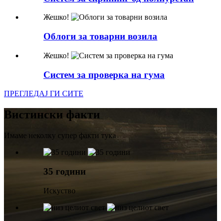
Жешко!
Облоги за товарни возила
Жешко!
Систем за проверка на гума
ПРЕГЛЕДАЈ ГИ СИТЕ
Вистински факти
Имаме неколку супер факти тука
35 години
Искуство