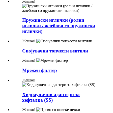
Жешко!
Пружински иглички (ролни
иглички / жлебови со пружински
иглички)​​
Жешко!
Спојувачки топчести вентили
Жешко!
Мрежен филтер
Жешко!
Хидраулични адаптери за
хефталка (SS)
Жешко!