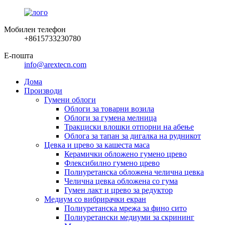
Мобилен телефон
+8615733230780
Е-пошта
info@arextecn.com
Дома
Производи
Гумени облоги
Облоги за товарни возила
Облоги за гумена мелница
Тракциски влошки отпорни на абење
Облога за тапан за дигалка на рудникот
Цевка и црево за кашеста маса
Керамички обложено гумено црево
Флексибилно гумено црево
Полиуретанска обложена челична цевка
Челична цевка обложена со гума
Гумен лакт и црево за редуктор
Медиум со вибрирачки екран
Полиуретанска мрежа за фино сито
Полиуретански медиуми за скрининг