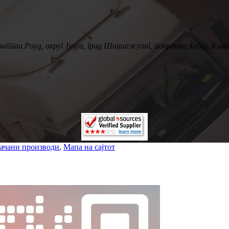
ангтаи Роуд, округ Јухуа, град Шиџиажуанг, покраина Хебеј, Кина
ачани производи
,
Мапа на сајтот