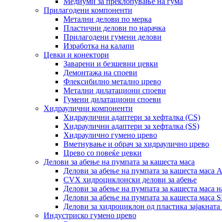
Медиуми за преклопување на гума
Прилагодени компоненти
Метални делови по мерка
Пластични делови по нарачка
Прилагодени гумени делови
Изработка на калапи
Цевки и конектори
Заварени и безшевни цевки
Демонтажа на споеви
Флексибилно метално црево
Метални дилатациони споеви
Гумени дилатациони споеви
Хидраулични компоненти
Хидраулични адаптери за хефталка (CS)
Хидраулични адаптери за хефталка (SS)
Хидраулично гумено црево
Вметнување и обрач за хидраулично црево
Црево со повеќе цевки
Делови за абење на пумпата за кашеста маса
Делови за абење на пумпата за кашеста маса
CVX хидроциклонски делови за абење
Делови за абење на пумпата за кашеста маса 
Делови за абење на пумпата за кашеста маса 
Делови за хидроциклон од пластика зајакната
Индустриско гумено црево