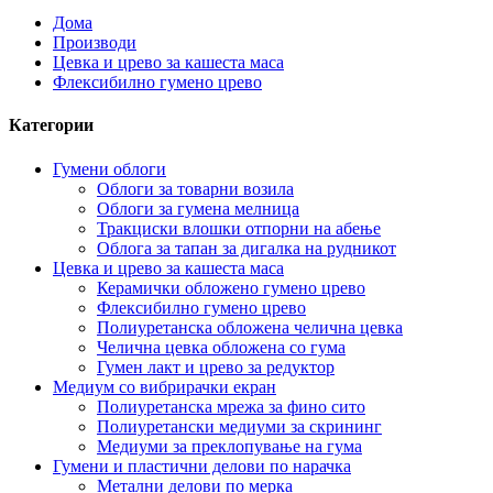
Дома
Производи
Цевка и црево за кашеста маса
Флексибилно гумено црево
Категории
Гумени облоги
Облоги за товарни возила
Облоги за гумена мелница
Тракциски влошки отпорни на абење
Облога за тапан за дигалка на рудникот
Цевка и црево за кашеста маса
Керамички обложено гумено црево
Флексибилно гумено црево
Полиуретанска обложена челична цевка
Челична цевка обложена со гума
Гумен лакт и црево за редуктор
Медиум со вибрирачки екран
Полиуретанска мрежа за фино сито
Полиуретански медиуми за скрининг
Медиуми за преклопување на гума
Гумени и пластични делови по нарачка
Метални делови по мерка