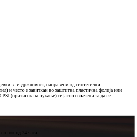
евки за издржливост, направени од синтетички
стил) и често е завиткан во заштитна пластична фолија или
 PSI​ (притисок на пукање) се јасно означени за да се
во рок од 24 часа.