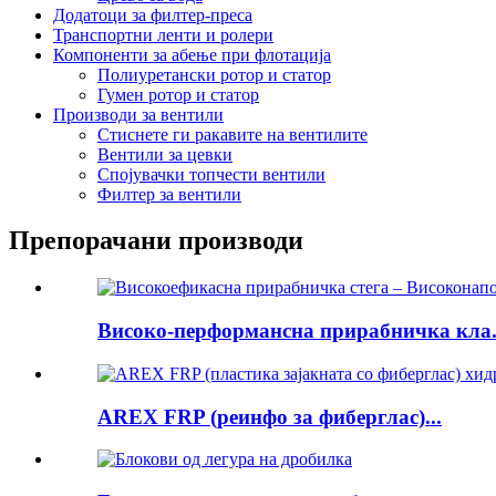
Додатоци за филтер-преса
Транспортни ленти и ролери
Компоненти за абење при флотација
Полиуретански ротор и статор
Гумен ротор и статор
Производи за вентили
Стиснете ги ракавите на вентилите
Вентили за цевки
Спојувачки топчести вентили
Филтер за вентили
Препорачани производи
Високо-перформансна прирабничка кла.
AREX FRP (реинфо за фиберглас)...