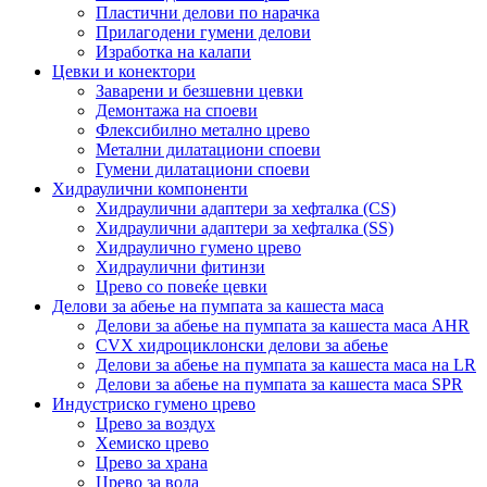
Пластични делови по нарачка
Прилагодени гумени делови
Изработка на калапи
Цевки и конектори
Заварени и безшевни цевки
Демонтажа на споеви
Флексибилно метално црево
Метални дилатациони споеви
Гумени дилатациони споеви
Хидраулични компоненти
Хидраулични адаптери за хефталка (CS)
Хидраулични адаптери за хефталка (SS)
Хидраулично гумено црево
Хидраулични фитинзи
Црево со повеќе цевки
Делови за абење на пумпата за кашеста маса
Делови за абење на пумпата за кашеста маса AHR
CVX хидроциклонски делови за абење
Делови за абење на пумпата за кашеста маса на LR
Делови за абење на пумпата за кашеста маса SPR
Индустриско гумено црево
Црево за воздух
Хемиско црево
Црево за храна
Црево за вода