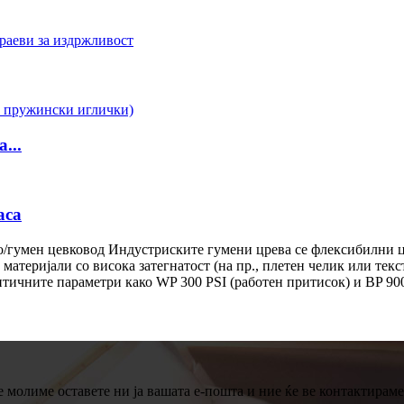
...
аса
о/гумен цевковод Индустриските гумени црева се флексибилни ц
 материјали со висока затегнатост (на пр., плетен челик или тек
ритичните параметри како ​WP 300 PSI​ (работен притисок) и ​BP 900
молиме оставете ни ја вашата е-пошта и ние ќе ве контактираме 