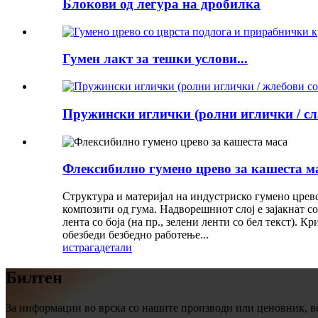
Блокови од легура на дробилка
Гумен лакт за тешки услови...
Пружински иглички (ролни иглички / сла
Флексибилно гумено црево за кашеста м
Структура и материјал на индустриско гумено црев
композити од гума. Надворешниот слој е зајакнат со
лента со боја (на пр., зелени ленти со бел текст). К
обезбеди безбедно работење...
истрага
детали
Билтен
За информации во врска со нашите производи или ценовник, ве 