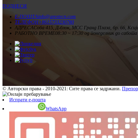
ПОДНЕСИ
Е-ПОШТА
info@arextecn.com
ТЕЛЕФОН
+8615733230780
АДРЕСА
Соба 415, Д-блок, MCC Гранд Плаза, бр. 66, Ксиј
РАБОТНО ВРЕМЕ
08:30 ~ 17:30 од понеделник до сабота
© Авторски права - 2010-2021: Сите права се задржани.
Препор
Испрати е-пошта
WhatsApp