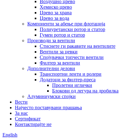
Воздушно црево
Хемиско црево
Црево за храна
Црево за вода
Компоненти за абење при флотација
Полиуретански ротор и статор
Гумен ротор и статор
Производи за вентили
Стиснете ги ракавите на вентилите
Вентили за цевки
Спојувачки топчести вентили
Филтер за вентили
Дополнителни делови
Транспортни ленти и ролери
Додатоци за филтер-преса
Пролетни иглички
Блокови од легура на дробилка
Алуминиумски спојки
Вести
Најчесто поставувани прашања
За нас
Сертификат
Контактирајте не
English