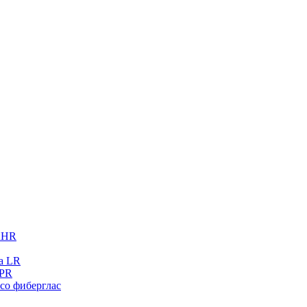
 AHR
на LR
SPR
 со фиберглас