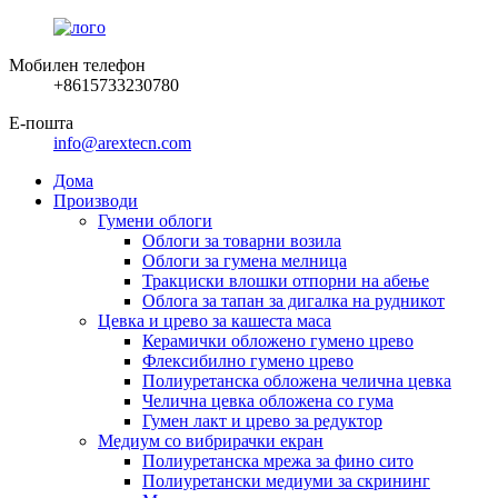
Мобилен телефон
+8615733230780
Е-пошта
info@arextecn.com
Дома
Производи
Гумени облоги
Облоги за товарни возила
Облоги за гумена мелница
Тракциски влошки отпорни на абење
Облога за тапан за дигалка на рудникот
Цевка и црево за кашеста маса
Керамички обложено гумено црево
Флексибилно гумено црево
Полиуретанска обложена челична цевка
Челична цевка обложена со гума
Гумен лакт и црево за редуктор
Медиум со вибрирачки екран
Полиуретанска мрежа за фино сито
Полиуретански медиуми за скрининг