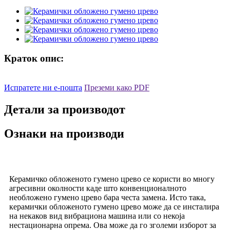
Краток опис:
Испратете ни е-пошта
Преземи како PDF
Детали за производот
Ознаки на производи
Керамичко обложеното гумено црево се користи во многу
агресивни околности каде што конвенционалното
необложено гумено црево бара честа замена. Исто така,
керамички обложеното гумено црево може да се инсталира
на некаков вид вибрациона машина или со некоја
нестационарна опрема. Ова може да го зголеми изборот за