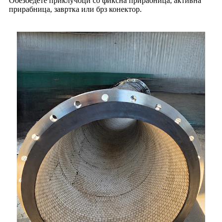
Обезбедете приклучоци со фиксна прирабница, активна
прирабница, завртка или брз конектор.