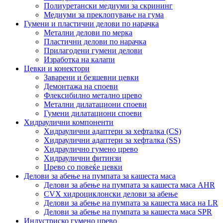
Полиуретански медиуми за скрининг
Медиуми за преклопување на гума
Гумени и пластични делови по нарачка
Метални делови по мерка
Пластични делови по нарачка
Прилагодени гумени делови
Изработка на калапи
Цевки и конектори
Заварени и безшевни цевки
Демонтажа на споеви
Флексибилно метално црево
Метални дилатациони споеви
Гумени дилатациони споеви
Хидраулични компоненти
Хидраулични адаптери за хефталка (CS)
Хидраулични адаптери за хефталка (SS)
Хидраулично гумено црево
Хидраулични фитинзи
Црево со повеќе цевки
Делови за абење на пумпата за кашеста маса
Делови за абење на пумпата за кашеста маса AHR
CVX хидроциклонски делови за абење
Делови за абење на пумпата за кашеста маса на LR
Делови за абење на пумпата за кашеста маса SPR
Индустриско гумено црево