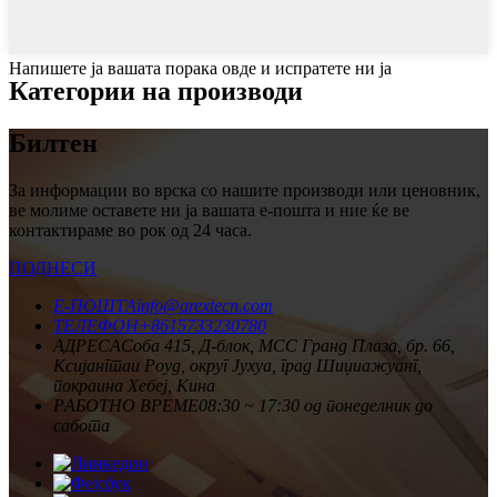
Напишете ја вашата порака овде и испратете ни ја
Категории на производи
Билтен
За информации во врска со нашите производи или ценовник,
ве молиме оставете ни ја вашата е-пошта и ние ќе ве
контактираме во рок од 24 часа.
ПОДНЕСИ
Е-ПОШТА
info@arextecn.com
ТЕЛЕФОН
+8615733230780
АДРЕСА
Соба 415, Д-блок, MCC Гранд Плаза, бр. 66,
Ксијангтаи Роуд, округ Јухуа, град Шиџиажуанг,
покраина Хебеј, Кина
РАБОТНО ВРЕМЕ
08:30 ~ 17:30 од понеделник до
сабота