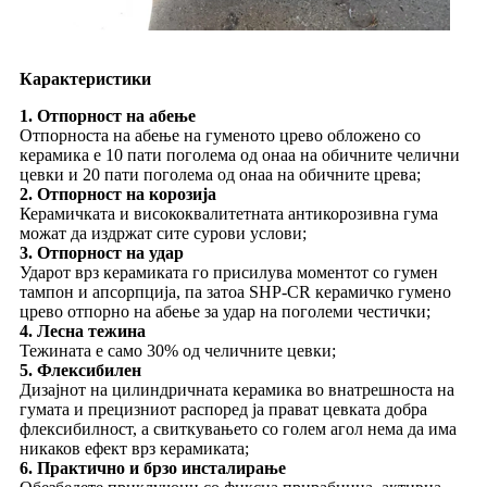
Карактеристики
1. Отпорност на абење
Отпорноста на абење на гуменото црево обложено со
керамика е 10 пати поголема од онаа на обичните челични
цевки и 20 пати поголема од онаа на обичните црева;
2. Отпорност на корозија
Керамичката и висококвалитетната антикорозивна гума
можат да издржат сите сурови услови;
3. Отпорност на удар
Ударот врз керамиката го присилува моментот со гумен
тампон и апсорпција, па затоа SHP-CR керамичко гумено
црево отпорно на абење за удар на поголеми честички;
4. Лесна тежина
Тежината е само 30% од челичните цевки;
5. Флексибилен
Дизајнот на цилиндричната керамика во внатрешноста на
гумата и прецизниот распоред ја прават цевката добра
флексибилност, а свиткувањето со голем агол нема да има
никаков ефект врз керамиката;
6. Практично и брзо инсталирање