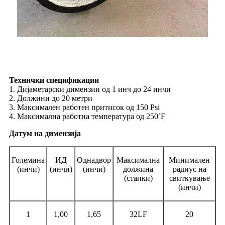
Технички спецификации
1. Дијаметарски димензии од 1 инч до 24 инчи
2. Должини до 20 метри
3. Максимален работен притисок од 150 Psi
4. Максимална работна температура од 250˚F
Датум на димензија
Големина
ИД
Однадвор
Максимална
Минимален
(инчи)
(инчи)
(инчи)
должина
радиус на
(стапки)
свиткување
(инчи)
1
1,00
1,65
32LF
20