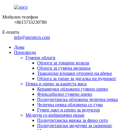
Мобилен телефон
+8615733230780
Е-пошта
info@arextecn.com
Дома
Производи
Гумени облоги
Облоги за товарни возила
Облоги за гумена мелница
Тракциски влошки отпорни на абење
Облога за тапан за дигалка на рудникот
Цевка и црево за кашеста маса
Керамички обложено гумено црево
Флексибилно гумено црево
Полиуретанска обложена челична цевка
Челична цевка обложена со гума
Гумен лакт и црево за редуктор
Медиум со вибрирачки екран
Полиуретанска мрежа за фино сито
Полиуретански медиуми за скрининг