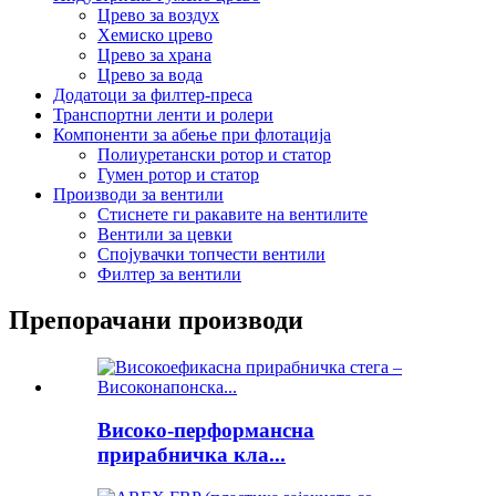
Црево за воздух
Хемиско црево
Црево за храна
Црево за вода
Додатоци за филтер-преса
Транспортни ленти и ролери
Компоненти за абење при флотација
Полиуретански ротор и статор
Гумен ротор и статор
Производи за вентили
Стиснете ги ракавите на вентилите
Вентили за цевки
Спојувачки топчести вентили
Филтер за вентили
Препорачани производи
Високо-перформансна
прирабничка кла...