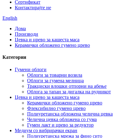
Сертификат
Контактирајте не
English
Дома
Производи
Цевка и црево за кашеста маса
Керамички обложено гумено црево
Категории
Гумени облоги
Облоги за товарни возила
Облоги за гумена мелница
Тракциски влошки отпорни на абење
Облога за тапан за дигалка на рудникот
Цевка и црево за кашеста маса
Керамички обложено гумено црево
Флексибилно гумено црево
Полиуретанска обложена челична цевка
Челична цевка обложена со гума
Гумен лакт и црево за редуктор
Медиум со вибрирачки екран
Полиуретанска мрежа за фино сито