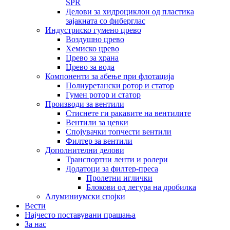
SPR
Делови за хидроциклон од пластика
зајакната со фиберглас
Индустриско гумено црево
Воздушно црево
Хемиско црево
Црево за храна
Црево за вода
Компоненти за абење при флотација
Полиуретански ротор и статор
Гумен ротор и статор
Производи за вентили
Стиснете ги ракавите на вентилите
Вентили за цевки
Спојувачки топчести вентили
Филтер за вентили
Дополнителни делови
Транспортни ленти и ролери
Додатоци за филтер-преса
Пролетни иглички
Блокови од легура на дробилка
Алуминиумски спојки
Вести
Најчесто поставувани прашања
За нас