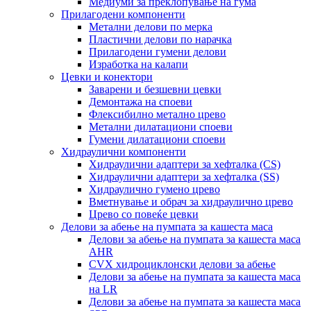
Медиуми за преклопување на гума
Прилагодени компоненти
Метални делови по мерка
Пластични делови по нарачка
Прилагодени гумени делови
Изработка на калапи
Цевки и конектори
Заварени и безшевни цевки
Демонтажа на споеви
Флексибилно метално црево
Метални дилатациони споеви
Гумени дилатациони споеви
Хидраулични компоненти
Хидраулични адаптери за хефталка (CS)
Хидраулични адаптери за хефталка (SS)
Хидраулично гумено црево
Вметнување и обрач за хидраулично црево
Црево со повеќе цевки
Делови за абење на пумпата за кашеста маса
Делови за абење на пумпата за кашеста маса
AHR
CVX хидроциклонски делови за абење
Делови за абење на пумпата за кашеста маса
на LR
Делови за абење на пумпата за кашеста маса