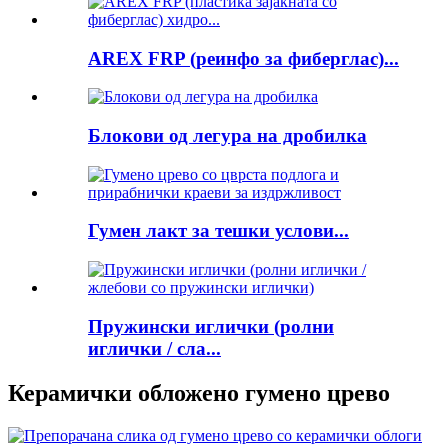
AREX FRP (реинфо за фиберглас)...
Блокови од легура на дробилка
Гумен лакт за тешки услови...
Пружински иглички (ролни
иглички / сла...
Керамички обложено гумено црево