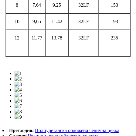
8
7,64
9.25
32LF
153
10
9,65
11.42
32LF
193
12
11,77
13,78
32LF
235
Претходно:
Полиуретанска обложена челична цевка
Следно:
Челични цевки обложени со гума